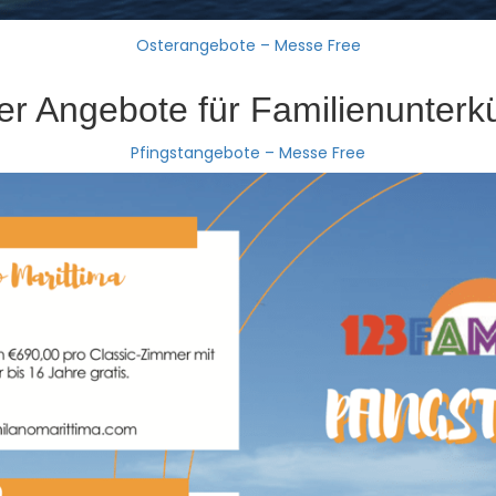
Osterangebote – Messe Free
uper Angebote für Familienunterk
Pfingstangebote – Messe Free