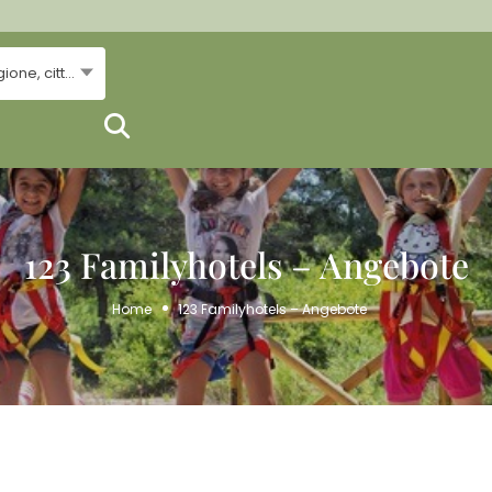
..Regione, città...
123 Familyhotels – Angebote
Home
123 Familyhotels – Angebote