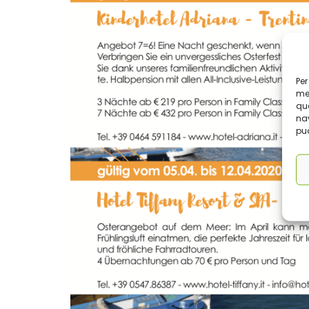
Per
mem
que
nav
può