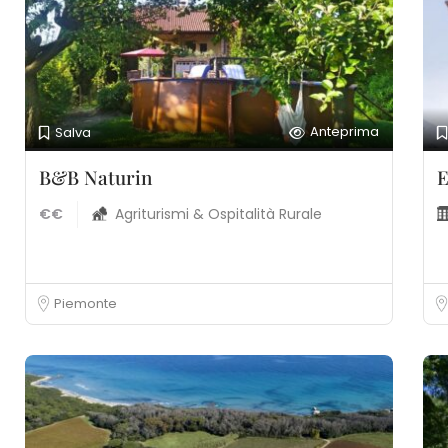
Anteprima
Salva
B&B Naturin
E
€€
Agriturismi & Ospitalità Rurale
Piemonte