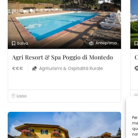
Anteprima
Salva
Agri Resort & Spa Poggio di Montedo
C
€€€
Agriturismi & Ospitalità Rurale
Lazio
Per
mem
que
nav