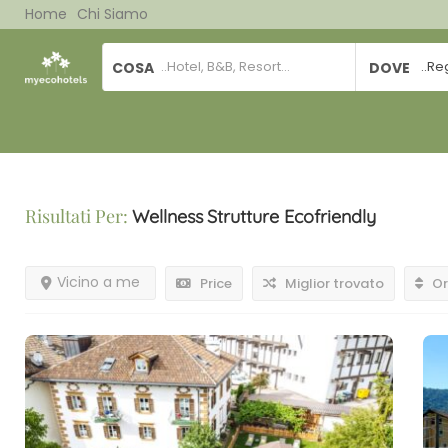
Home
Chi Siamo
COSA
DOVE
Risultati Per:
Wellness
Strutture Ecofriendly
Vicino a me
Price
Miglior trovato
Or