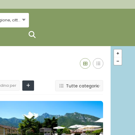
..Regione, città...
dina per
Tutte categorie