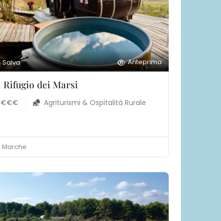
Anteprima
Salva
l Rifugio dei Marsi
€€€€
Agriturismi & Ospitalità Rurale
Marche