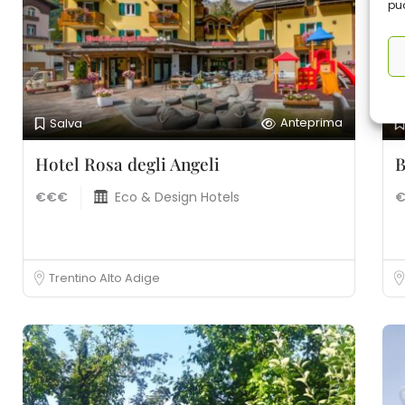
può
Anteprima
Salva
Hotel Rosa degli Angeli
B
€€€
Eco & Design Hotels
Trentino Alto Adige