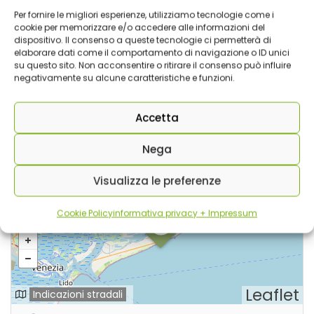
Certificato SGS
Per fornire le migliori esperienze, utilizziamo tecnologie come i
cookie per memorizzare e/o accedere alle informazioni del
dispositivo. Il consenso a queste tecnologie ci permetterà di
elaborare dati come il comportamento di navigazione o ID unici
su questo sito. Non acconsentire o ritirare il consenso può influire
negativamente su alcune caratteristiche e funzioni.
Checkout
Guarda il Video
Accetta
Nega
Visualizza le preferenze
Cookie Policy
informativa privacy + Impressum
Leaflet
Indicazioni stradali