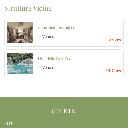
Strutture Vicine
Glamping Canonici di..
Veneto
38 km
Lino delle Fate Eco ..
Veneto
44.7 km
SEGUICI SU
Instagram
Facebook