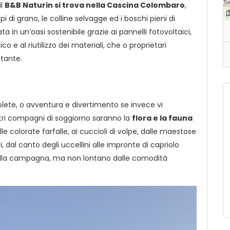
il
B&B Naturin si trova nella Cascina Colombaro
,
 di grano, le colline selvagge ed i boschi pieni di
a in un’oasi sostenibile grazie ai pannelli fotovoltaici,
co e al riutilizzo dei materiali, che o proprietari
stante.
lete, o avventura e divertimento se invece vi
ostri compagni di soggiorno saranno la
flora e la fauna
alle colorate farfalle, ai cuccioli di volpe, dalle maestose
i, dal canto degli uccellini alle impronte di capriolo
tà della campagna, ma non lontano dalle comodità