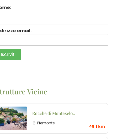
ome:
ndirizzo email:
trutture Vicine
Rocche di Montexelo..
Piemonte
48.1 km