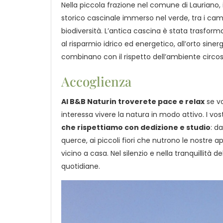
Nella piccola frazione nel comune di Lauriano, 
storico cascinale immerso nel verde, tra i campi
biodiversità. L’antica cascina è stata trasformat
al risparmio idrico ed energetico, all’orto sinergi
combinano con il rispetto dell’ambiente circo
Accoglienza
Al B&B Naturin troverete pace e relax
se vo
interessa vivere la natura in modo attivo. I v
che rispettiamo con dedizione e studio
: d
querce, ai piccoli fiori che nutrono le nostre ap
vicino a casa. Nel silenzio e nella tranquilli
quotidiane.