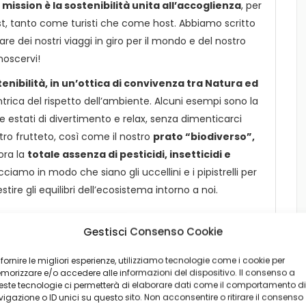
a
mission è la sostenibilità unita all’accoglienza
, per
st, tanto come turisti che come host. Abbiamo scritto
are dei nostri viaggi in giro per il mondo e del nostro
noscervi!
tenibilità, in un’ottica di convivenza tra Natura ed
ntrica del rispetto dell’ambiente. Alcuni esempi sono la
e estati di divertimento e relax, senza dimenticarci
tro frutteto, così come il nostro
prato “biodiverso”,
ora la
totale assenza di pesticidi, insetticidi e
ciamo in modo che siano gli uccellini e i pipistrelli per
tire gli equilibri dell’ecosistema intorno a noi.
Gestisci Consenso Cookie
 fornire le migliori esperienze, utilizziamo tecnologie come i cookie per
orizzare e/o accedere alle informazioni del dispositivo. Il consenso a
ste tecnologie ci permetterà di elaborare dati come il comportamento di
igazione o ID unici su questo sito. Non acconsentire o ritirare il consenso