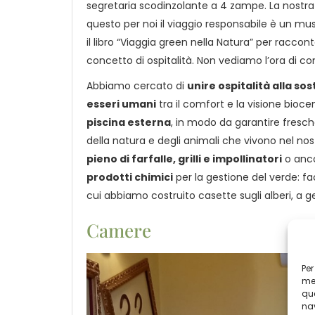
segretaria scodinzolante a 4 zampe. La nostr
questo per noi il viaggio responsabile è un mu
il libro “Viaggia green nella Natura” per raccont
concetto di ospitalità. Non vediamo l’ora di co
Abbiamo cercato di
unire ospitalità alla sos
esseri umani
tra il comfort e la visione bioce
piscina esterna
, in modo da garantire fresch
della natura e degli animali che vivono nel nos
pieno di farfalle, grilli e impollinatori
o anc
prodotti chimici
per la gestione del verde: fac
cui abbiamo costruito casette sugli alberi, a ges
Camere
Per
mem
que
nav