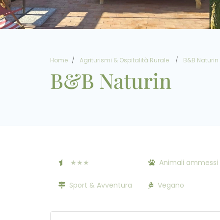
Home
Agriturismi & Ospitalità Rurale
B&B Naturin
B&B Naturin
★★★
Animali ammessi
Sport & Avventura
Vegano