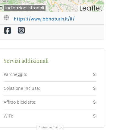
Leaflet
Indicazioni stradali
https://www.bbnaturin.it/it/
Servizi addizionali
Parcheggio:
Si
Colazione inclusa:
Si
Affitto biciclette:
Si
WiFi:
Si
Mostra Tutto