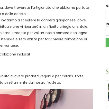
N
na, dove troverete l’artigianato che abbiamo portato
e e delle acacie.
n, vi invitiamo a scegliere la camera giapponese, dove
I
tuale che vi riporterà in un fiorito ciliegio orientale.
bbiamo arredato per voi un’intera camera con legno
stenibile e zero waste per farvi vivere l’emozione di
 piemontese.
 colazione inclusa!
S
ibilità di avere prodotti vegani o per celiaci. Torte
tta direttamente dal nostro frutteto.