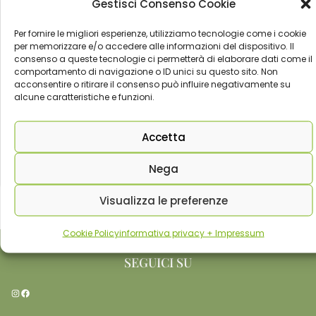
Gestisci Consenso Cookie
Per fornire le migliori esperienze, utilizziamo tecnologie come i cookie
Canoa sul Tirino: un viaggio lento tra le acque più
per memorizzare e/o accedere alle informazioni del dispositivo. Il
limpide d’Italia
consenso a queste tecnologie ci permetterà di elaborare dati come il
comportamento di navigazione o ID unici su questo sito. Non
La prima cosa che colpisce è il silenzio. Non un silenzio
acconsentire o ritirare il consenso può influire negativamente su
alcune caratteristiche e funzioni.
assoluto, ma quello fatto di piccol..
5 Giugno 2026
Guide e Destinazioni Green
Accetta
Leggi tutto
Nega
Visualizza le preferenze
Cookie Policy
informativa privacy + Impressum
SEGUICI SU
Instagram
Facebook