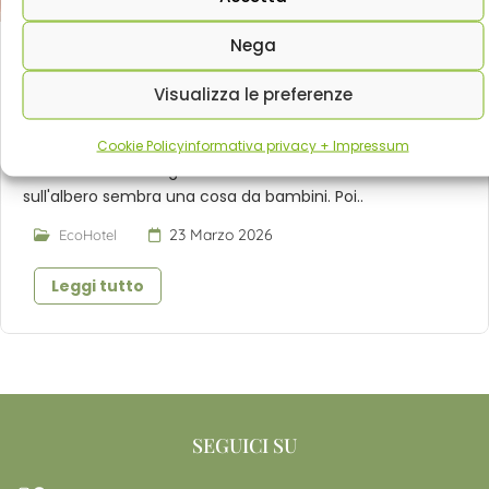
Nega
Visualizza le preferenze
Casa sull’albero in Trentino: dove dormire tra i
rami (davvero)
Cookie Policy
informativa privacy + Impressum
C'è un'età in cui sognare di dormire su una casa
sull'albero sembra una cosa da bambini. Poi..
23 Marzo 2026
EcoHotel
Leggi tutto
SEGUICI SU