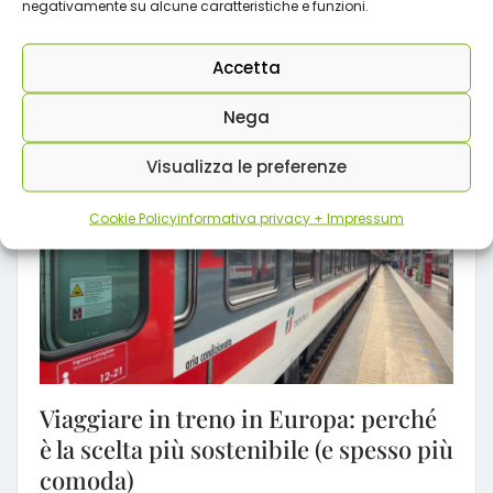
negativamente su alcune caratteristiche e funzioni.
Accetta
Foto credit: Adobe
Ti potrebbe interessare:
Nega
Visualizza le preferenze
Cookie Policy
informativa privacy + Impressum
Viaggiare in treno in Europa: perché
è la scelta più sostenibile (e spesso più
comoda)