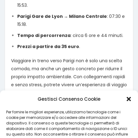
15:53.
Parigi Gare de Lyon → Milano Centrale
: 07:30 e
15:18.
Tempo di percorrenza
: circa 6 ore e 44 minuti.
Prezzi a partire da 35 euro
.
Viaggiare in treno verso Parigi non è solo una scelta
comoda, ma anche un gesto concreto per ridurre il
proprio impatto ambientale. Con collegamenti rapidi
e senza stress, potrete vivere un’esperienza di viaggio
più rilassata e rispettosa del pianeta.
Gestisci Consenso Cookie
Se questo itinerario ti ha convinto che il treno è il
modo migliore per esplorare l’Europa, nella nostra
Per fornire le migliori esperienze, utilizziamo tecnologie come i
cookie per memorizzare e/o accedere alle informazioni del
guida completa al viaggio in treno
trovi tutti i
dispositivo. Il consenso a queste tecnologie ci permetterà di
motivi — ambientali e pratici — per sceglierlo come
elaborare dati come il comportamento di navigazione o ID unici
su questo sito. Non acconsentire o ritirare il consenso può influire
mezzo principale.