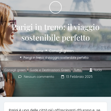
Parigi in treno: il viaggio
sostenibile perfetto
Consigli green
Home
Parigi in treno: il viaggio sostenibile perfetto
,
,
lucia
Consigli green
Guide e Destinazioni Green
Tutto
Nessun commento
13 Febbraio 2025
Parigi è una delle città più affascinanti d’Europa e, se