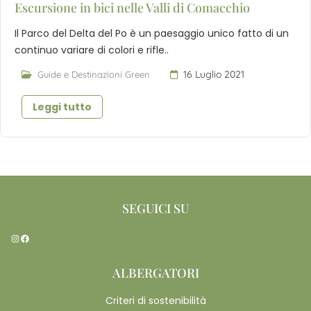
Escursione in bici nelle Valli di Comacchio
Il Parco del Delta del Po è un paesaggio unico fatto di un
continuo variare di colori e rifle..
16 Luglio 2021
Guide e Destinazioni Green
Leggi tutto
SEGUICI SU
Instagram
Facebook
ALBERGATORI
Criteri di sostenibilità