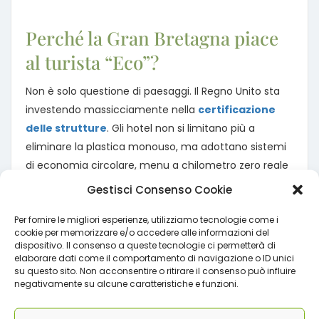
Perché la Gran Bretagna piace
al turista “Eco”?
Non è solo questione di paesaggi. Il Regno Unito sta
investendo massicciamente nella
certificazione
delle strutture
. Gli hotel non si limitano più a
eliminare la plastica monouso, ma adottano sistemi
di economia circolare, menu a chilometro zero reale
e gestione energetica intelligente.
Gestisci Consenso Cookie
Per chi gestisce o cerca un
Eco-Hotel
, la Gran
Per fornire le migliori esperienze, utilizziamo tecnologie come i
Bretagna è diventata un laboratorio a cielo aperto:
cookie per memorizzare e/o accedere alle informazioni del
dispositivo. Il consenso a queste tecnologie ci permetterà di
l’integrazione tra tecnologia, tutela del patrimonio
elaborare dati come il comportamento di navigazione o ID unici
storico e ospitalità verde è un modello che anche noi
su questo sito. Non acconsentire o ritirare il consenso può influire
in Italia seguiamo con attenzione.
negativamente su alcune caratteristiche e funzioni.