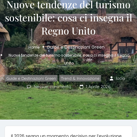
Nuove tendenze del turismo
sostenibile: cosa ci insegna il
Regno Unito
Guide e Destinazioni Green
Home
Nuove tendenze del turismo sostenibile: cosa ci insegna il Regno
Unito
,
lucia
Guide e Destinazioni Green
Trend & Innovazione
Nessun commento
1 Aprile 2026
Il 2026 segna un momento decisivo per l’evoluzione