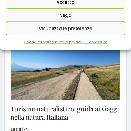
Accetta
Copyright: testo e foto MyEcoHotels
Nega
Ti potrebbe interessare:
Visualizza le preferenze
Cookie Policy
informativa privacy + Impressum
Turismo naturalistico: guida ai viaggi
nella natura italiana
Turismo naturalistico: guida ai viaggi nella natura i
Leggi ->