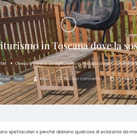
iturismo in Toscana dove la sost
tel
Chiesa a Varena: un agriturismo in Toscana dove la sostenibilità
,
lucia
Nessun commento
25 Marzo 
Hotel
Tutto
siano spettacolari o perché abbiano qualcosa di eclatante da mos