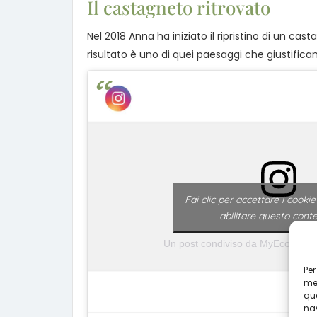
Il castagneto ritrovato
Nel 2018 Anna ha iniziato il ripristino di un ca
risultato è uno di quei paesaggi che giustificano
Fai clic per accettare i cooki
abilitare questo cont
Un post condiviso da MyEcoHotel
Per
mem
que
nav