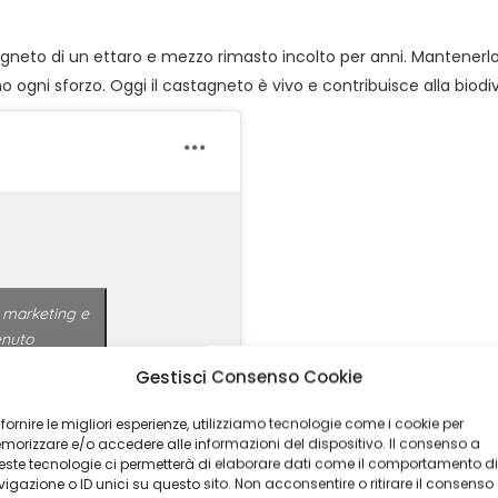
stagneto di un ettaro e mezzo rimasto incolto per anni. Mantenerlo 
 ogni sforzo. Oggi il castagneto è vivo e contribuisce alla biodive
e marketing e
enuto
Gestisci Consenso Cookie
s (@myecohotels)
 fornire le migliori esperienze, utilizziamo tecnologie come i cookie per
orizzare e/o accedere alle informazioni del dispositivo. Il consenso a
ste tecnologie ci permetterà di elaborare dati come il comportamento di
igazione o ID unici su questo sito. Non acconsentire o ritirare il consenso