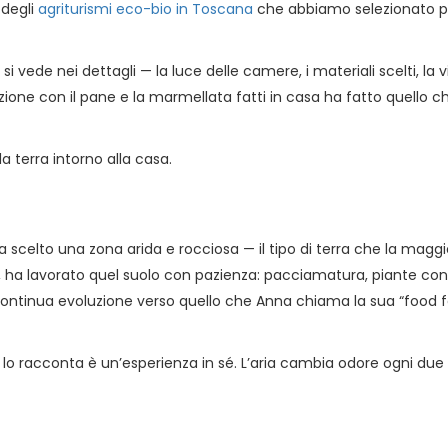
 degli
agriturismi eco-bio in Toscana
che abbiamo selezionato per 
 vede nei dettagli — la luce delle camere, i materiali scelti, la v
ione con il pane e la marmellata fatti in casa ha fatto quello c
la terra intorno alla casa.
a scelto una zona arida e rocciosa — il tipo di terra che la magg
, ha lavorato quel suolo con pazienza: pacciamatura, piante con 
in continua evoluzione verso quello che Anna chiama la sua “food
 racconta è un’esperienza in sé. L’aria cambia odore ogni due 