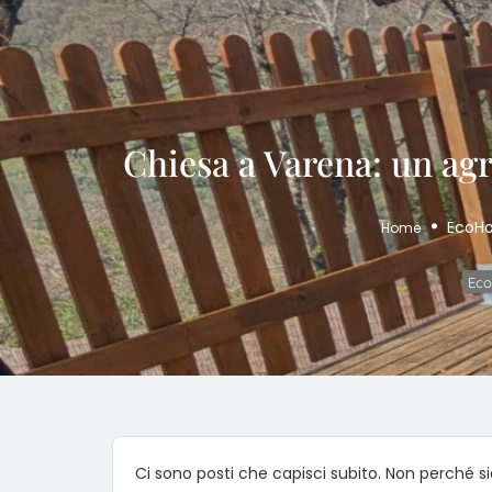
Chiesa a Varena: un agr
EcoHo
Home
Eco
Ci sono posti che capisci subito. Non perché 