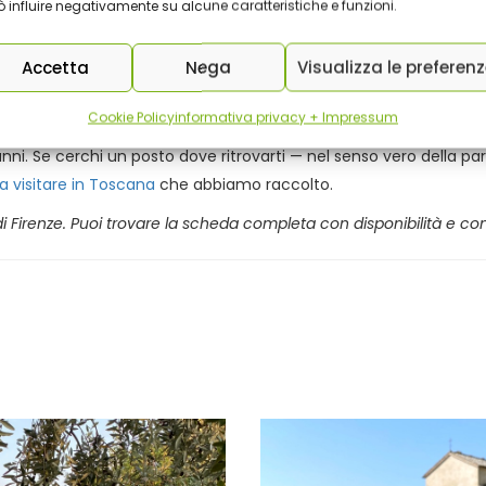
 influire negativamente su alcune caratteristiche e funzioni.
Accetta
Nega
Visualizza le preferen
Cookie Policy
informativa privacy + Impressum
esso un’etichetta green per stare al passo con i tempi. È un posto
 anni. Se cerchi un posto dove ritrovarti — nel senso vero della p
a visitare in Toscana
che abbiamo raccolto.
di Firenze. Puoi trovare la scheda completa con disponibilità e co