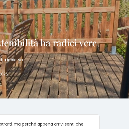
enibilità ha radici vere
 ha radici vere
2026
trarti, ma perché appena arrivi senti che