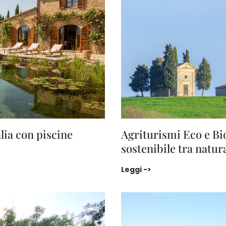
alia con piscine
Agriturismi Eco e Bi
sostenibile tra natur
n piscine naturali e sostenibili
Agriturismi Eco e Bio
Leggi ->