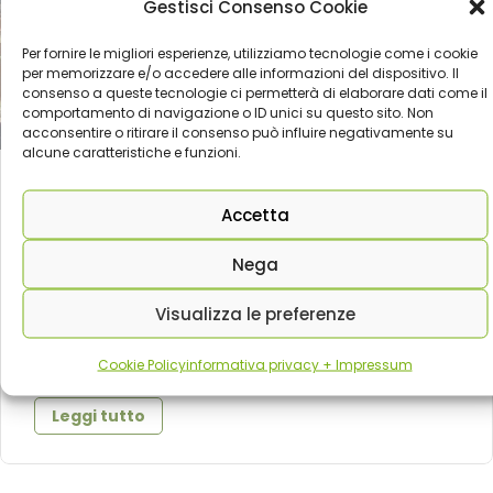
Gestisci Consenso Cookie
Per fornire le migliori esperienze, utilizziamo tecnologie come i cookie
per memorizzare e/o accedere alle informazioni del dispositivo. Il
consenso a queste tecnologie ci permetterà di elaborare dati come il
comportamento di navigazione o ID unici su questo sito. Non
acconsentire o ritirare il consenso può influire negativamente su
alcune caratteristiche e funzioni.
Accetta
Chiesa a Varena: un agriturismo in Toscana dove
la sostenibilità ha radici vere
Nega
Ci sono posti che capisci subito. Non perché siano
Visualizza le preferenze
spettacolari o perché abbiano qualcosa di..
,
25 Marzo 2026
Cookie Policy
informativa privacy + Impressum
EcoHotel
Tutto
Leggi tutto