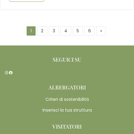
1
2
3
4
5
6
»
SEGUICI SU
Instagram
Facebook
ALBERGATORI
Criteri di sostenibilità
Inserisci la tua struttura
VISITATORI