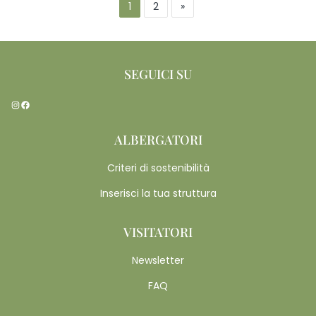
1
2
»
SEGUICI SU
Instagram
Facebook
ALBERGATORI
Criteri di sostenibilità
Inserisci la tua struttura
VISITATORI
Newsletter
FAQ