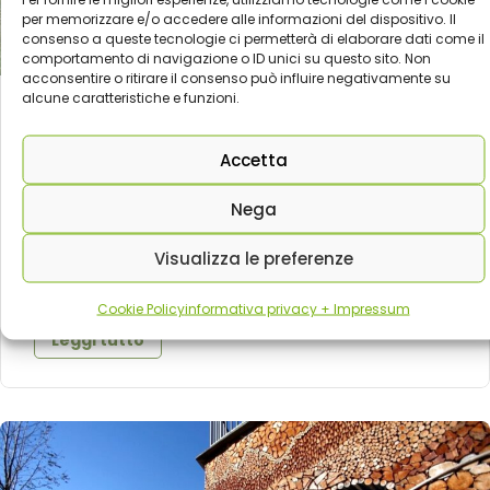
per memorizzare e/o accedere alle informazioni del dispositivo. Il
consenso a queste tecnologie ci permetterà di elaborare dati come il
comportamento di navigazione o ID unici su questo sito. Non
acconsentire o ritirare il consenso può influire negativamente su
alcune caratteristiche e funzioni.
Weekend in Umbria: un viaggio slow tra borghi
Accetta
incantati e natura
Nega
L'Umbria, con i suoi paesaggi pittoreschi, i borghi
medievali e le città storiche, è la dest..
Visualizza le preferenze
,
2 Maggio 2024
Guide e Destinazioni Green
Tutto
Cookie Policy
informativa privacy + Impressum
Leggi tutto